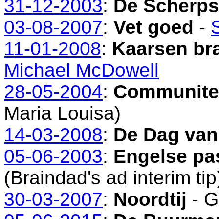
31-12-2003
:
De Scherps
03-08-2007
:
Vet goed
-
11-01-2008
:
Kaarsen br
Michael McDowell
28-05-2004
:
Communite
Maria Louisa)
14-03-2008
:
De Dag van
05-06-2003
:
Engelse pa
(Braindad's ad interim tip
30-03-2007
:
Noordtij
- G