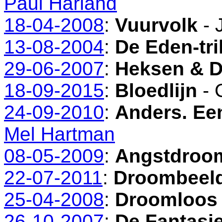
Paul Harland
18-04-2008
:
Vuurvolk
- 
13-08-2004
:
De Eden-tri
29-06-2007
:
Heksen & 
18-09-2015
:
Bloedlijn
- 
24-09-2010
:
Anders. E
Mel Hartman
08-05-2009
:
Angstdroo
22-07-2011
:
Droombeel
25-04-2008
:
Droomloos
26-10-2007
:
De Fantasi