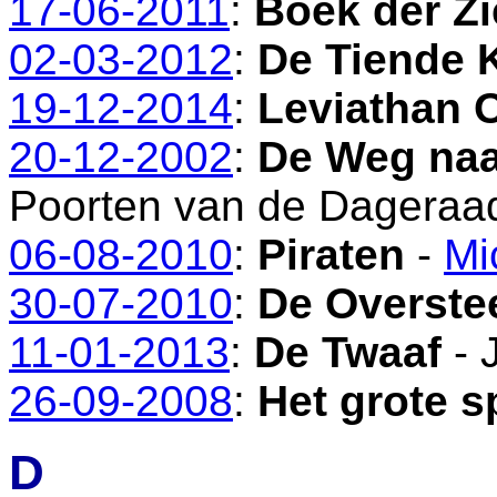
17-06-2011
:
Boek der Zi
02-03-2012
:
De Tiende 
19-12-2014
:
Leviathan 
20-12-2002
:
De Weg naa
Poorten van de Dageraa
06-08-2010
:
Piraten
-
Mi
30-07-2010
:
De Overste
11-01-2013
:
De Twaaf
- 
26-09-2008
:
Het grote s
D