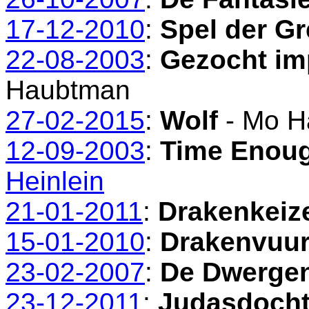
17-12-2010
:
Spel der G
22-08-2003
:
Gezocht im
Haubtman
27-02-2015
:
Wolf
- Mo H
12-09-2003
:
Time Enoug
Heinlein
21-01-2011
:
Drakenkeiz
15-01-2010
:
Drakenvuu
23-02-2007
:
De Dwerge
23-12-2011
:
Judasdocht