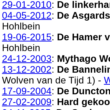
29-01-2010
:
De linkerh
04-05-2012
:
De Asgards
Hohlbein
19-06-2015
:
De Hamer 
Hohlbein
24-12-2003
:
Mythago W
13-12-2002
:
De Banneli
Wolven van de Tijd 1) -
W
17-09-2004
:
De Duncto
27-02-2009
:
Hard gekoo