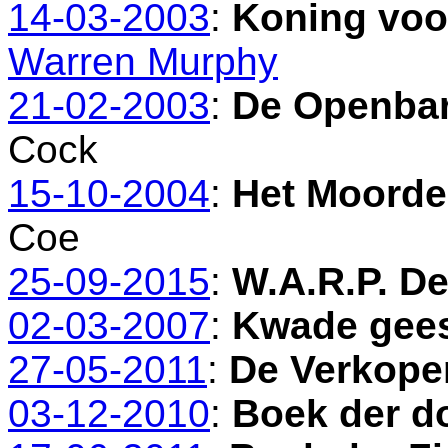
14-03-2003
:
Koning voor
Warren Murphy
21-02-2003
:
De Openbari
Cock
15-10-2004
:
Het Moorde
Coe
25-09-2015
:
W.A.R.P. D
02-03-2007
:
Kwade gee
27-05-2011
:
De Verkope
03-12-2010
:
Boek der d