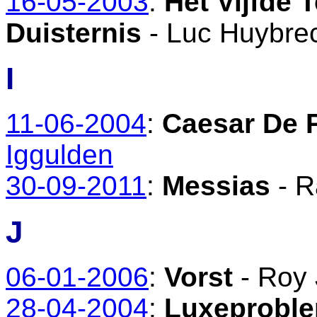
16-05-2003
:
Het Vijfde 
Duisternis
- Luc Huybre
I
11-06-2004
:
Caesar De 
Iggulden
30-09-2011
:
Messias
- R
J
06-01-2006
:
Vorst
- Roy
28-04-2004
:
Luxeprobl