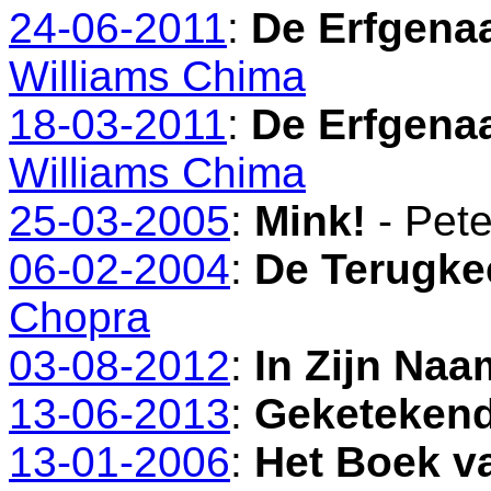
24-06-2011
:
De Erfgena
Williams Chima
18-03-2011
:
De Erfgena
Williams Chima
25-03-2005
:
Mink!
- Pete
06-02-2004
:
De Terugkee
Chopra
03-08-2012
:
In Zijn Naa
13-06-2013
:
Geketekend
13-01-2006
:
Het Boek v