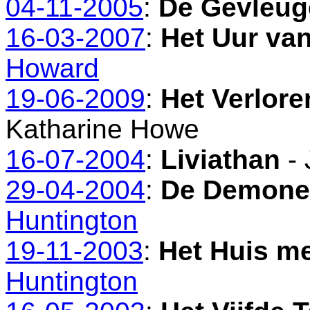
04-11-2005
:
De Gevleug
16-03-2007
:
Het Uur va
Howard
19-06-2009
:
Het Verlor
Katharine Howe
16-07-2004
:
Liviathan
- 
29-04-2004
:
De Demone
Huntington
19-11-2003
:
Het Huis m
Huntington