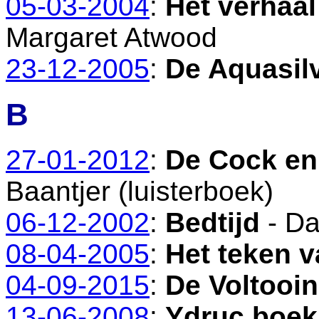
05-03-2004
:
Het verhaa
Margaret Atwood
23-12-2005
:
De Aquasilv
B
27-01-2012
:
De Cock en
Baantjer (luisterboek)
06-12-2002
:
Bedtijd
- Da
08-04-2005
:
Het teken 
04-09-2015
:
De Voltooi
13-06-2008
:
Ydruc boek