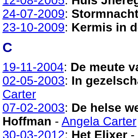
12-08-2005
:
Huis Jhere
24-07-2009
:
Stormnach
23-10-2009
:
Kermis in d
C
19-11-2004
:
De meute v
02-05-2003
:
In gezelsc
Carter
07-02-2003
:
De helse w
Hoffman
-
Angela Carter
30-03-2012
:
Het Elixer
- 