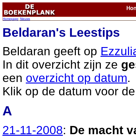
Homepage
:
Nieuws
Beldaran's Leestips
Beldaran geeft op
Ezzuli
In dit overzicht zijn ze
ge
een
overzicht op datum
.
Klik op de datum voor de t
A
21-11-2008
:
De macht v