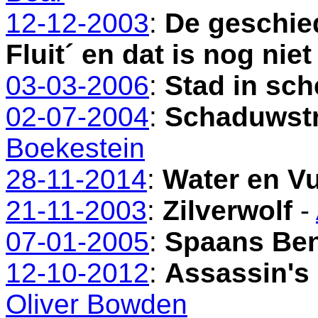
12-12-2003
:
De geschie
Fluit´ en dat is nog niet
03-03-2006
:
Stad in sc
02-07-2004
:
Schaduwstr
Boekestein
28-11-2014
:
Water en V
21-11-2003
:
Zilverwolf
-
07-01-2005
:
Spaans Be
12-10-2012
:
Assassin's
Oliver Bowden