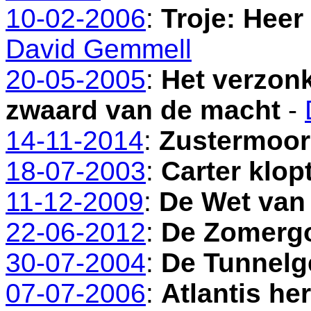
10-02-2006
:
Troje: Heer
David Gemmell
20-05-2005
:
Het verzonk
zwaard van de macht
-
14-11-2014
:
Zustermoo
18-07-2003
:
Carter klop
11-12-2009
:
De Wet van
22-06-2012
:
De Zomerg
30-07-2004
:
De Tunnelg
07-07-2006
:
Atlantis he