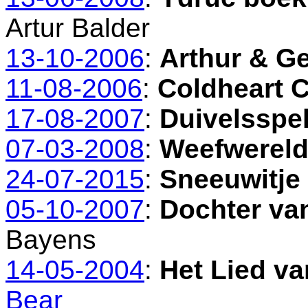
Artur Balder
13-10-2006
:
Arthur & G
11-08-2006
:
Coldheart 
17-08-2007
:
Duivelsspe
07-03-2008
:
Weefwerel
24-07-2015
:
Sneeuwitje
05-10-2007
:
Dochter va
Bayens
14-05-2004
:
Het Lied v
Bear