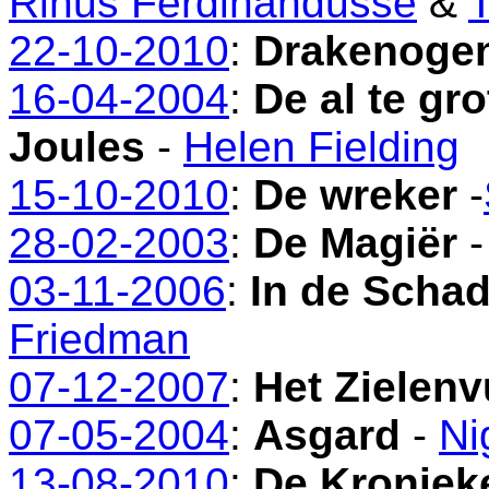
Rinus Ferdinandusse
&
22-10-2010
:
Drakenoge
16-04-2004
:
De al te gro
Joules
-
Helen Fielding
15-10-2010
:
De wreker
-
28-02-2003
:
De Magiër
03-11-2006
:
In de Scha
Friedman
07-12-2007
:
Het Zielenv
07-05-2004
:
Asgard
-
Ni
13-08-2010
:
De Kroniek