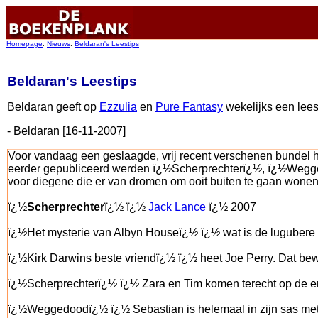
Homepage
:
Nieuws
:
Beldaran's Leestips
Beldaran's Leestips
Beldaran geeft op
Ezzulia
en
Pure Fantasy
wekelijks een lees
- Beldaran [16-11-2007]
Voor vandaag een geslaagde, vrij recent verschenen bundel h
eerder gepubliceerd werden ï¿½Scherprechterï¿½, ï¿½Wegged
voor diegene die er van dromen om ooit buiten te gaan wonen
ï¿½
Scherprechter
ï¿½ ï¿½
Jack Lance
ï¿½ 2007
ï¿½Het mysterie van Albyn Houseï¿½ ï¿½ wat is de lugubere 
ï¿½Kirk Darwins beste vriendï¿½ ï¿½ heet Joe Perry. Dat bewe
ï¿½Scherprechterï¿½ ï¿½ Zara en Tim komen terecht op de e
ï¿½Weggedoodï¿½ ï¿½ Sebastian is helemaal in zijn sas met zi