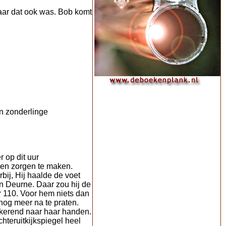
aar dat ook was. Bob komt
n zonderlinge
 op dit uur
geen zorgen te maken.
bij, Hij haalde de voet
n Deurne. Daar zou hij de
r 110. Voor hem niets dan
 nog meer na te praten.
iekerend naar haar handen.
chteruitkijkspiegel heel