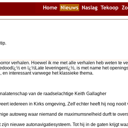
tip.
orror verhalen. Hoewel ik me met alle verhalen heb weten te ve
oodï¿½ en ï¿½Late leveringenï¿½, is met name het openingsv
, en interessant vanwege het klassieke thema.
nalatenschap van de raadselachtige Keith Gallagher
ert iedereen in Kirks omgeving, Zelf echter heeft hij nog nooi
nige autoweg waar niemand de maximumsnelheid durft te overs
jn nieuwe autonavigatiesysteem. Tot hij in de gaten krijgt waa