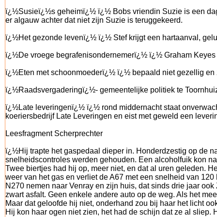
ï¿½Susieï¿½s geheimï¿½ ï¿½ Bobs vriendin Suzie is een dag 
er algauw achter dat niet zijn Suzie is teruggekeerd.
ï¿½Het gezonde levenï¿½ ï¿½ Stef krijgt een hartaanval, gelu
ï¿½De vroege begrafenisondernemerï¿½ ï¿½ Graham Keyes gaa
ï¿½Eten met schoonmoederï¿½ ï¿½ bepaald niet gezellig en 
ï¿½Raadsvergaderingï¿½- gemeentelijke politiek te Toornhui
ï¿½Late leveringenï¿½ ï¿½ rond middernacht staat onverwach
koeriersbedrijf Late Leveringen en eist met geweld een leveri
Leesfragment Scherprechter
ï¿½Hij trapte het gaspedaal dieper in. Honderdzestig op de n
snelheidscontroles werden gehouden. Een alcoholfuik kon natuu
Twee biertjes had hij op, meer niet, en dat al uren geleden.
weer van het gas en verliet de A67 met een snelheid van 120 
N270 nemen naar Venray en zijn huis, dat sinds drie jaar ook
zwart asfalt. Geen enkele andere auto op de weg. Als het meeza
Maar dat geloofde hij niet, onderhand zou bij haar het licht 
Hij kon haar ogen niet zien, het had de schijn dat ze al sliep.