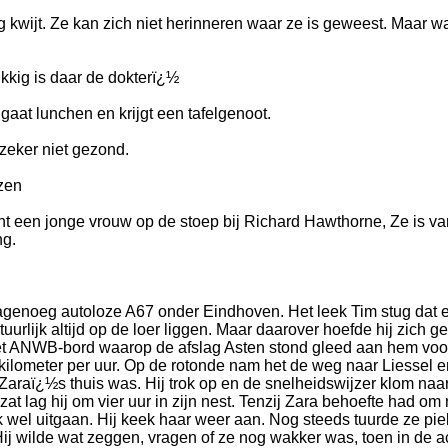
kwijt. Ze kan zich niet herinneren waar ze is geweest. Maar w
kkig is daar de dokterï¿½
t lunchen en krijgt een tafelgenoot.
zeker niet gezond.
zen
t een jonge vrouw op de stoep bij Richard Hawthorne, Ze is va
ng.
agenoeg autoloze A67 onder Eindhoven. Het leek Tim stug dat er
rlijk altijd op de loer liggen. Maar daarover hoefde hij zich 
 Het ANWB-bord waarop de afslag Asten stond gleed aan hem voor
kilometer per uur. Op de rotonde nam het de weg naar Liessel e
 Zaraï¿½s thuis was. Hij trok op en de snelheidswijzer klom naa
t lag hij om vier uur in zijn nest. Tenzij Zara behoefte had om
ook wel uitgaan. Hij keek haar weer aan. Nog steeds tuurde ze p
 Hij wilde wat zeggen, vragen of ze nog wakker was, toen in de a