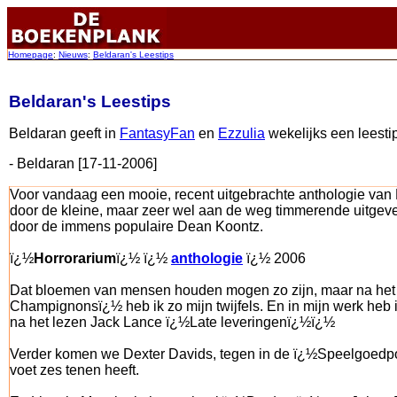
Homepage
:
Nieuws
:
Beldaran's Leestips
Beldaran's Leestips
Beldaran geeft in
FantasyFan
en
Ezzulia
wekelijks een leestip
- Beldaran [17-11-2006]
Voor vandaag een mooie, recent uitgebrachte anthologie van
door de kleine, maar zeer wel aan de weg timmerende uitgeve
door de immens populaire Dean Koontz.
ï¿½
Horrorarium
ï¿½ ï¿½
anthologie
ï¿½ 2006
Dat bloemen van mensen houden mogen zo zijn, maar na het 
Champignonsï¿½ heb ik zo mijn twijfels. En in mijn werk heb 
na het lezen Jack Lance ï¿½Late leveringenï¿½ï¿½
Verder komen we Dexter Davids, tegen in de ï¿½Speelgoedpo
voet zes tenen heeft.