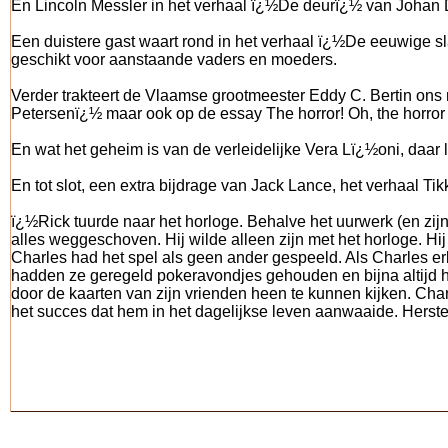
En Lincoln Messler in het verhaal ï¿½De deurï¿½ van Johan D
Een duistere gast waart rond in het verhaal ï¿½De eeuwige sl
geschikt voor aanstaande vaders en moeders.
Verder trakteert de Vlaamse grootmeester Eddy C. Bertin ons 
Petersenï¿½ maar ook op de essay The horror! Oh, the horror of
En wat het geheim is van de verleidelijke Vera Lï¿½oni, daa
En tot slot, een extra bijdrage van Jack Lance, het verhaal Tik
ï¿½Rick tuurde naar het horloge. Behalve het uurwerk (en zijn
alles weggeschoven. Hij wilde alleen zijn met het horloge. Hi
Charles had het spel als geen ander gespeeld. Als Charles erb
hadden ze geregeld pokeravondjes gehouden en bijna altijd h
door de kaarten van zijn vrienden heen te kunnen kijken. Cha
het succes dat hem in het dagelijkse leven aanwaaide. Hers