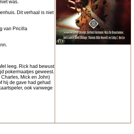
niet was.
huis. Dit verhaal is niet
 van Pricilla
ann.
afel leeg. Rick had bewust
tijd pokermaatjes geweest.
, Charles, Mick en John)
f hij de gave had gehad
 kaartspeler, ook vanwege