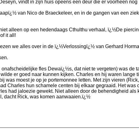
eseyn, vindt in zijn huis opeens een deur die er voorheen nog 
aapï¿½ van Nico de Braeckeleer, en in de gangen van een zieken
niet alleen op een hedendaags Cthulthu verhaal, ï¿½De piercing
 it all!
r lezen we alles over in de ï¿½Verlossingï¿½ van Gerhard Horm
ken.
 onafscheidelijke fles Dewaï¿½s, dat niet te vergeten) was de t
j wilde er goed naar kunnen kijken. Charles en hij waren lange 
ij was moest je op je portemonnee letten. Met zijn vieren (Rick
ad Charles hun schamele centen bij elkaar gegraaid. Het was o
rles had jaloezie gewekt. Niet alleen door de behendigheid als
tel, dacht Rick, was komen aanwaaien.ï¿½