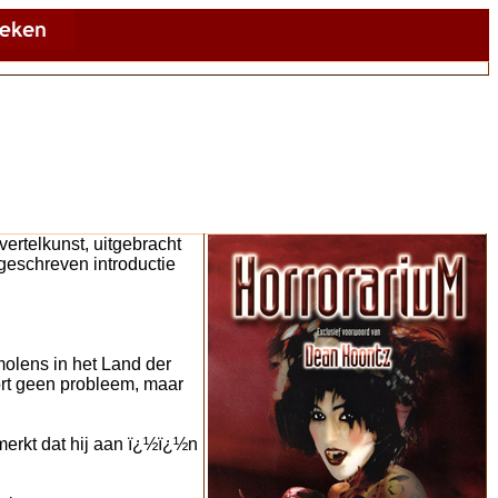
rtelkunst, uitgebracht
geschreven introductie
olens in het Land der
ort geen probleem, maar
erkt dat hij aan ï¿½ï¿½n