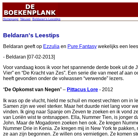
Homepage
:
Nieuws
:
Beldaran's Leestips
Beldaran's Leestips
Beldaran geeft op
Ezzulia
en
Pure Fantasy
wekelijks een lees
- Beldaran [07-02-2013]
Voor vandaag koos ik voor het spannende derde boek uit de J
Vier” en “De Kracht van Zes”. Een serie die van meet af aan o
heeft gevonden onder de volwassen “verwende” lezers.
“
De Opkomst van Negen
” –
Pittacus Lore
- 2012
Ik was op de vlucht, hield me schuil en moest vechten om in l
Samen zijn we veel sterker. Maar het duurde niet lang voor
vinden. Ik ging naar Spanje om Zeven te zoeken en ik vond ze
van Loriën wist te ontsnappen. Ella, Nummer Tien, is jonger 
John. Maar de Mogadoren zoeken hen ook. Ze kregen Nummer
Nummer Drie in Kenia. Ze kregen mij in New York te pakken, m
ze aan zijn begonnen. Ze willen ons vernietigen. Ze komen stee