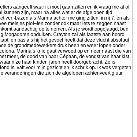
 letters aangeeft waar ik moet gaan zitten en ik vraag me af of
 kunnen zijn, maar na alles wat er de afgelopen tijd
et ver¬bazen als Marina achter me ging zitten, in rij 7, en als
twee meisjes plof¬fen zonder ook maar iets te zeggen naast
nenkomt aandachtig op te nemen. Als je wordt opgejaagd, ben
ing Mogadoren opduiken. Crayton zal als laatste aan boord
apt, en pas als hij het gevoel heeft dat deze vlucht absoluut
toe hoe de grondmedewerkers druk heen en weer lopen onder
Barcelona. Marina’s knie gaat verwoed op en neer naast die van
 het meer, de dood van haar Cêpaan, de vondst van haar kist
en waarin ze haar kinder¬jaren heeft doorgebracht. Ze is
lond is, valt voor mijn gezicht en ik schrik op. Ik was vergeten
le veranderingen die zich de afgelopen achtenveertig uur