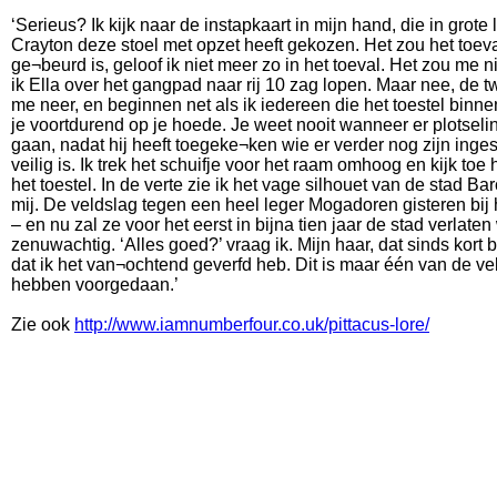
‘Serieus? Ik kijk naar de instapkaart in mijn hand, die in grote
Crayton deze stoel met opzet heeft gekozen. Het zou het toeval
ge¬beurd is, geloof ik niet meer zo in het toeval. Het zou me ni
ik Ella over het gangpad naar rij 10 zag lopen. Maar nee, de 
me neer, en beginnen net als ik iedereen die het toestel bin
je voortdurend op je hoede. Je weet nooit wanneer er plotsel
gaan, nadat hij heeft toegeke¬ken wie er verder nog zijn ingest
veilig is. Ik trek het schuifje voor het raam omhoog en kijk 
het toestel. In de verte zie ik het vage silhouet van de stad 
mij. De veldslag tegen een heel leger Mogadoren gisteren bij
– en nu zal ze voor het eerst in bijna tien jaar de stad verlat
zenuwachtig. ‘Alles goed?’ vraag ik. Mijn haar, dat sinds kort b
dat ik het van¬ochtend geverfd heb. Dit is maar één van de ve
hebben voorgedaan.’
Zie ook
http://www.iamnumberfour.co.uk/pittacus-lore/