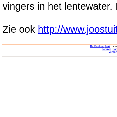
vingers in het lentewater. 
Zie ook
http://www.joostui
De Boekenplank
: voo
Nieuws
Nas
Verant