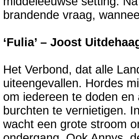
middeleeuwse setting. Na 
brandende vraag, wanneer 
‘Fulia’ – Joost Uitdehaa
Het Verbond, dat alle Lan
uiteengevallen. Hordes m
om iedereen te doden en 
burchten te vernietigen. 
wacht een grote stroom 
ondergang. Ook Annys, de 