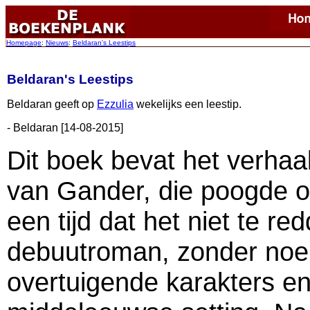
Homepage
:
Nieuws
:
Beldaran's Leestips
Beldaran's Leestips
Beldaran geeft op
Ezzulia
wekelijks een leestip.
- Beldaran [14-08-2015]
Dit boek bevat het verhaal
van Gander, die poogde o
een tijd dat het niet te r
debuutroman, zonder noe
overtuigende karakters en