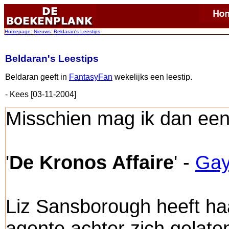
Homepage
:
Nieuws
:
Beldaran's Leestips
Beldaran's Leestips
Beldaran geeft in
FantasyFan
wekelijks een leestip.
- Kees [03-11-2004]
Misschien mag ik dan een
'
De Kronos Affaire
' -
Gay
Liz Sansborough heeft ha
agente achter zich gelate