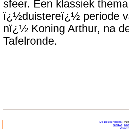
sfeer. Een klassiek thema,
ï¿½duistereï¿½ periode v
nï¿½ Koning Arthur, na d
Tafelronde.
De Boekenplank
: voo
Nieuws
Nas
Verant