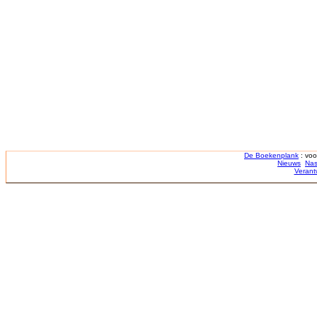
De Boekenplank
: voo
Nieuws
Nas
Verant