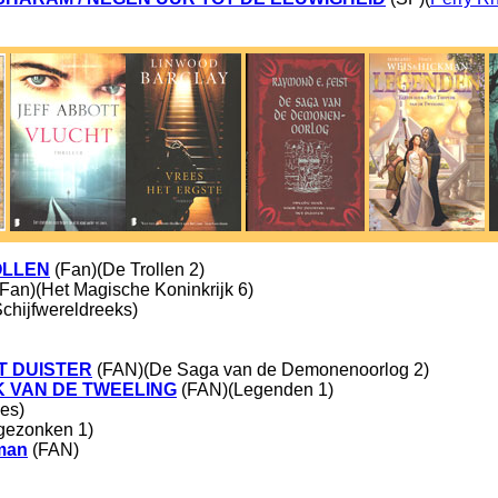
OLLEN
(Fan)(De Trollen 2)
Fan)(Het Magische Koninkrijk 6)
chijfwereldreeks)
T DUISTER
(FAN)(De Saga van de Demonenoorlog 2)
K VAN DE TWEELING
(FAN)(Legenden 1)
es)
gezonken 1)
man
(FAN)