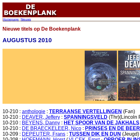
Homepage
:
Nieuws
Nieuwe titels op De Boekenplank
AUGUSTUS 2010
10-210 :
anthologie
:
TERRAANSE VERTELLINGEN
(Fan)
10-210 :
DEAVER, Jeffery
:
SPANNINGSVELD
(Thr)(Lincoln
10-210 :
BEYENS, Danny
:
HET SPOOR VAN DE JAKHALS
10-210 :
DE BRAECKELEER, Nico
:
PRINSES EN DE BEER
10-209 :
DEPEUTER, Frans
:
TUSSEN DIK EN DUN
(Jeugd)
10-208 :
HOFFMANN, Horst
/
VLCEK, Ernst
-
OPROER IN IN