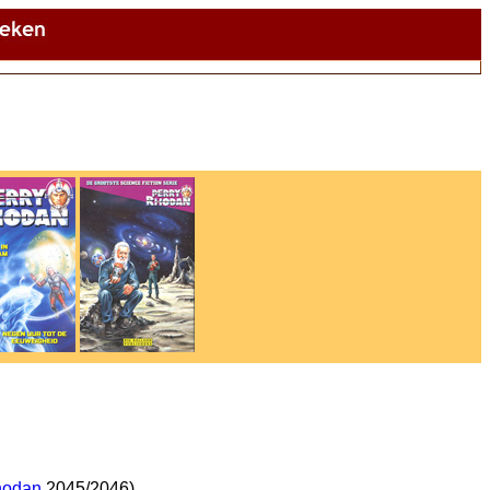
hodan
2045/2046)