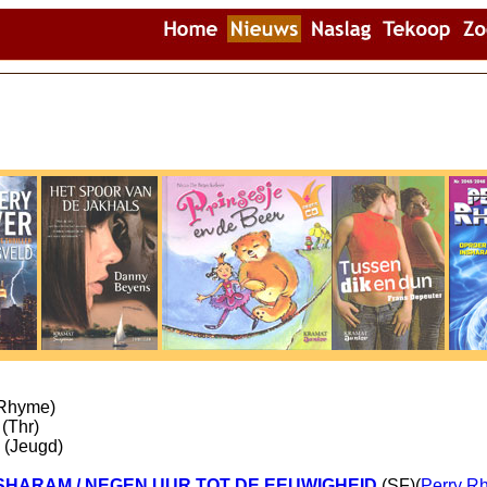
 Rhyme)
(Thr)
(Jeugd)
SHARAM / NEGEN UUR TOT DE EEUWIGHEID
(SF)(
Perry R