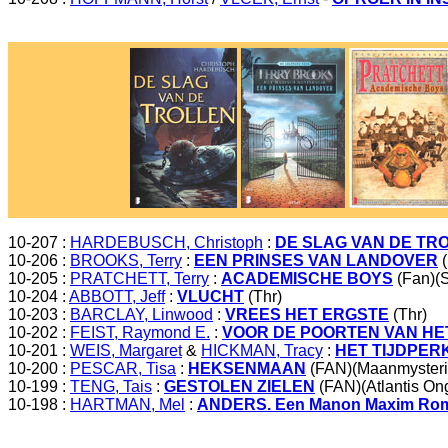
10-207 :
HARDEBUSCH, Christoph
:
DE SLAG VAN DE TR
10-206 :
BROOKS, Terry
:
EEN PRINSES VAN LANDOVER
(
10-205 :
PRATCHETT, Terry
:
ACADEMISCHE BOYS
(Fan)(S
10-204 :
ABBOTT, Jeff
:
VLUCHT
(Thr)
10-203 :
BARCLAY, Linwood
:
VREES HET ERGSTE
(Thr)
10-202 :
FEIST, Raymond E.
:
VOOR DE POORTEN VAN HE
10-201 :
WEIS, Margaret
&
HICKMAN, Tracy
:
HET TIJDPER
10-200 :
PESCAR, Tisa
:
HEKSENMAAN
(FAN)(Maanmysteri
10-199 :
TENG, Tais
:
GESTOLEN ZIELEN
(FAN)(Atlantis On
10-198 :
HARTMAN, Mel
:
ANDERS. Een Manon Maxim Ro