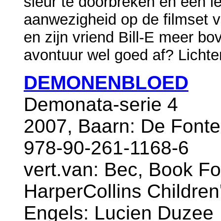
sleur te doorbreken en een l
aanwezigheid op de filmset v
en zijn vriend Bill-E meer bov
avontuur wel goed af? Lichte
DEMONENBLOED
Demonata-serie 4
2007, Baarn: De Fonte
978-90-261-1168-6
vert.van: Bec, Book F
HarperCollins Children'
Engels: Lucien Duzee