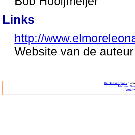
Bob Hooijmeijer
Links
http://www.elmoreleon
Website van de auteur
De Boekenplank
: voo
Nieuws
Nas
Verant