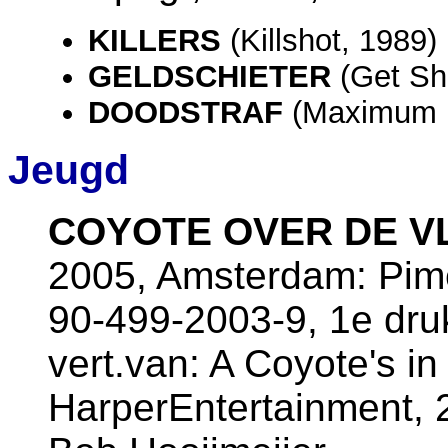
KILLERS
(Killshot, 1989)
GELDSCHIETER
(Get Sho
DOODSTRAF
(Maximum 
Jeugd
COYOTE OVER DE V
2005, Amsterdam: Pim
90-499-2003-9, 1e dru
vert.van: A Coyote's i
HarperEntertainment, 2