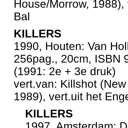
House/Morrow, 1988), v
Bal
KILLERS
1990, Houten: Van Ho
256pag., 20cm, ISBN 9
(1991: 2e + 3e druk)
vert.van: Killshot (Ne
1989), vert.uit het En
KILLERS
1997, Amsterdam: De