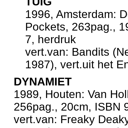
TUIG
1996, Amsterdam: De
Pockets, 263pag., 
7, herdruk
vert.van: Bandits (N
1987), vert.uit het 
DYNAMIET
1989, Houten: Van Ho
256pag., 20cm, ISBN 9
vert.van: Freaky Deak