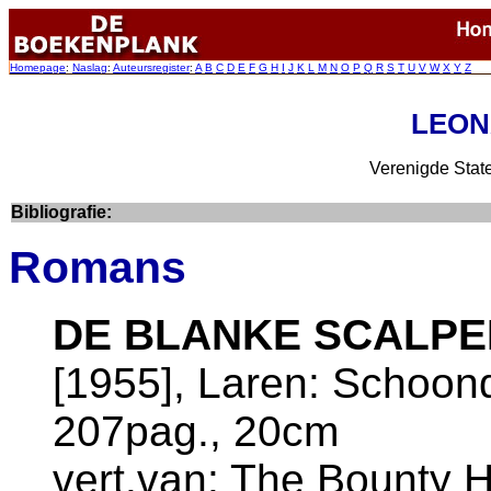
Homepage
:
Naslag
:
Auteursregister
:
A
B
C
D
E
F
G
H
I
J
K
L
M
N
O
P
Q
R
S
T
U
V
W
X
Y
Z
LEON
Verenigde Stat
Bibliografie:
Romans
DE BLANKE SCALP
[1955], Laren: Schoon
207pag., 20cm
vert.van: The Bounty 