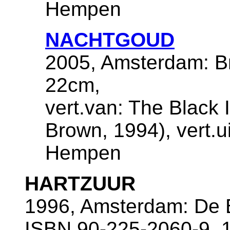
Hempen
NACHTGOUD
2005, Amsterdam: Br
22cm,
vert.van: The Black I
Brown, 1994), vert.u
Hempen
HARTZUUR
1996, Amsterdam: De B
ISBN 90-225-2060-9, 