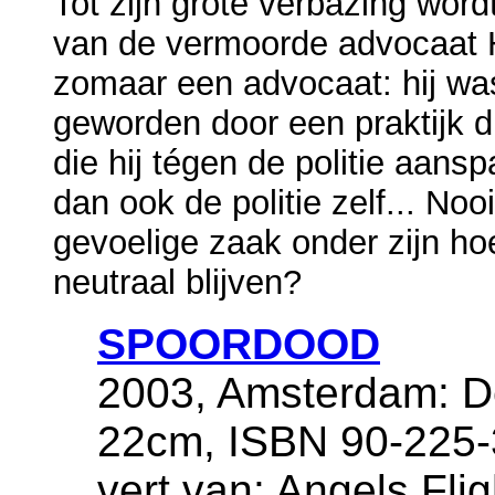
Tot zijn grote verbazing wor
van de vermoorde advocaat H
zomaar een advocaat: hij was
geworden door een praktijk d
die hij tégen de politie aans
dan ook de politie zelf... No
gevoelige zaak onder zijn ho
neutraal blijven?
SPOORDOOD
2003, Amsterdam: De
22cm, ISBN 90-225-
vert.van: Angels Flig