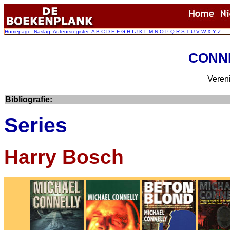
Homepage
:
Naslag
:
Auteursregister
:
A
B
C
D
E
F
G
H
I
J
K
L
M
N
O
P
Q
R
S
T
U
V
W
X
Y
Z
CONNE
Veren
Bibliografie:
Series
Harry Bosch