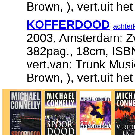
Brown, ), vert.uit h
KOFFERDOOD
achter
2003, Amsterdam: Zw
382pag., 18cm, ISB
vert.van: Trunk Musi
Brown, ), vert.uit h