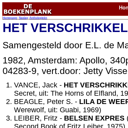
Homepage
:
Naslag
:
Anthologieën
HET VERSCHRIKKEL
Samengesteld door E.L. de Ma
1982
, Amsterdam: Apollo, 340
04283-9, vert.door: Jetty Viss
VANCE, Jack -
HET VERSCHRIKK
Secret, uit: The Horns of Elfland, 1
BEAGLE, Peter S. -
LILA DE WE
Werewolf, uit: Guabi, 1969)
LEIBER, Fritz -
BELSEN EXPRES
(
Second Book of Fritz Leiber, 1975)