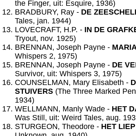
the Finger, uit: Esquire, 1936)
BRADBURY, Ray -
DE ZEESCHEL
Tales, jan. 1944)
LOVECRAFT, H.P. -
IN DE GRAFK
Tryout, nov. 1925)
BRENNAN, Joseph Payne -
MARI
Whispers 2, 1975)
BRENNAN, Joseph Payne -
DE VE
Survivor, uit: Whispers 3, 1975)
COUNSELMAN, Mary Elisabeth -
D
STUIVERS
(The Three Marked Penni
1934)
WELLMANN, Manly Wade -
HET D
Was Still, uit: Weird Tales, aug. 193
STURGEON, Theodore -
HET LIEP
Unknown, aug. 1940)