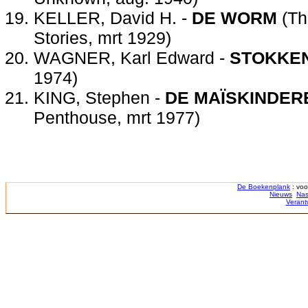
KELLER, David H. -
DE WORM
(Th
Stories, mrt 1929)
WAGNER, Karl Edward -
STOKKE
1974)
KING, Stephen -
DE MAÏSKINDER
Penthouse, mrt 1977)
De Boekenplank
: voo
Nieuws
Nas
Verant