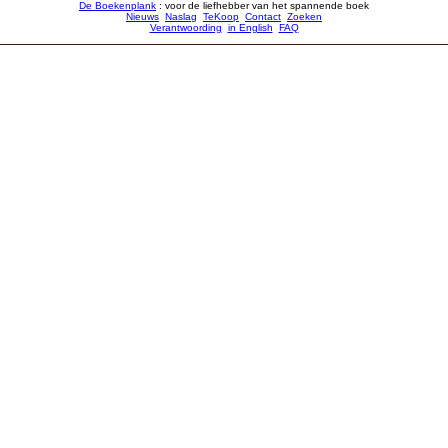
De Boekenplank
: voor de liefhebber van het spannende boek
Nieuws
Naslag
TeKoop
Contact
Zoeken
Verantwoording
in English
FAQ