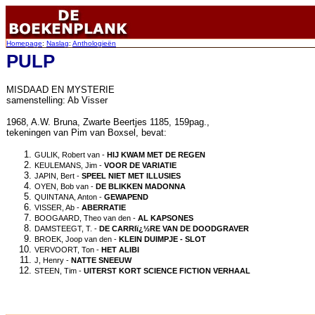
Homepage
:
Naslag
:
Anthologieën
PULP
MISDAAD EN MYSTERIE
samenstelling: Ab Visser
1968,
A.W. Bruna, Zwarte Beertjes 1185, 159pag.,
tekeningen van Pim van Boxsel,
bevat:
GULIK, Robert van -
HIJ KWAM MET DE REGEN
KEULEMANS, Jim -
VOOR DE VARIATIE
JAPIN, Bert -
SPEEL NIET MET ILLUSIES
OYEN, Bob van -
DE BLIKKEN MADONNA
QUINTANA, Anton -
GEWAPEND
VISSER, Ab -
ABERRATIE
BOOGAARD, Theo van den -
AL KAPSONES
DAMSTEEGT, T. -
DE CARRIï¿½RE VAN DE DOODGRAVER
BROEK, Joop van den -
KLEIN DUIMPJE - SLOT
VERVOORT, Ton -
HET ALIBI
J, Henry -
NATTE SNEEUW
STEEN, Tim -
UITERST KORT SCIENCE FICTION VERHAAL