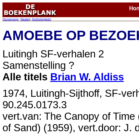
Homepage
:
Naslag
:
Anthologieën
AMOEBE OP BEZOE
Luitingh SF-verhalen 2
Samenstelling ?
Alle titels
Brian W. Aldiss
1974, Luitingh-Sijthoff, SF-ve
90.245.0173.3
vert.van: The Canopy of Time 
of Sand) (1959), vert.door: J. 