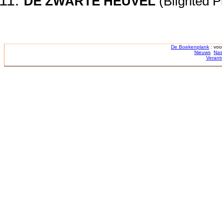
DE ZWARTE HEUVEL
(Blighted P
De Boekenplank
: voo
Nieuws
Nas
Verant