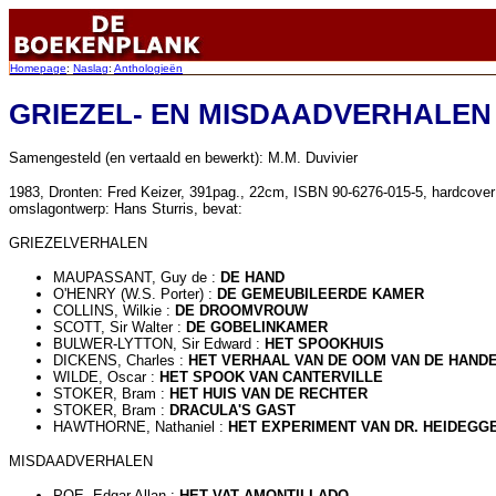
Homepage
:
Naslag
:
Anthologieën
GRIEZEL- EN MISDAADVERHALEN
Samengesteld (en vertaald en bewerkt): M.M. Duvivier
1983
, Dronten: Fred Keizer, 391pag., 22cm, ISBN 90-6276-015-5, hardcover
omslagontwerp: Hans Sturris, bevat:
GRIEZELVERHALEN
MAUPASSANT, Guy de :
DE HAND
O'HENRY (W.S. Porter) :
DE GEMEUBILEERDE KAMER
COLLINS, Wilkie :
DE DROOMVROUW
SCOTT, Sir Walter :
DE GOBELINKAMER
BULWER-LYTTON, Sir Edward :
HET SPOOKHUIS
DICKENS, Charles :
HET VERHAAL VAN DE OOM VAN DE HAND
WILDE, Oscar :
HET SPOOK VAN CANTERVILLE
STOKER, Bram :
HET HUIS VAN DE RECHTER
STOKER, Bram :
DRACULA'S GAST
HAWTHORNE, Nathaniel :
HET EXPERIMENT VAN DR. HEIDEGG
MISDAADVERHALEN
POE, Edgar Allan :
HET VAT AMONTILLADO