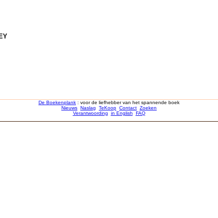
EY
De Boekenplank
: voor de liefhebber van het spannende boek
Nieuws
Naslag
TeKoop
Contact
Zoeken
Verantwoording
in English
FAQ