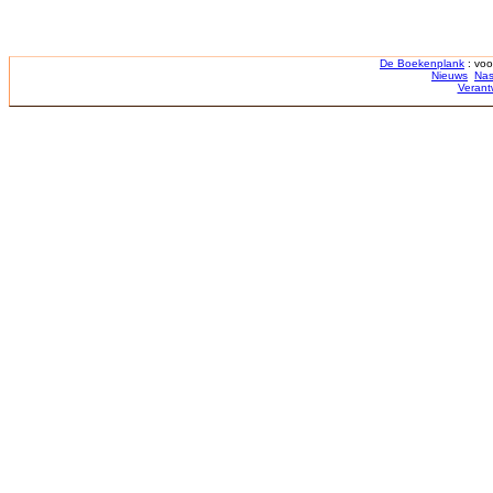
De Boekenplank
: voo
Nieuws
Nas
Verant