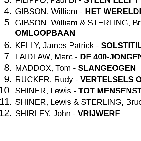
FILIPPO, Paul Di -
STEEN LEEFT
GIBSON, William -
HET WERELD
GIBSON, William & STERLING, Br
OMLOOPBAAN
KELLY, James Patrick -
SOLSTITI
LAIDLAW, Marc -
DE 400-JONGE
MADDOX, Tom -
SLANGEOGEN
RUCKER, Rudy -
VERTELSELS O
SHINER, Lewis -
TOT MENSENS
SHINER, Lewis & STERLING, Bru
SHIRLEY, John -
VRIJWERF